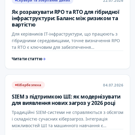
22.07.2026
Сервери та зберігання даних
Як розрахувати RPO та RTO для гібридної
інфраструктури: Баланс між ризиком та
вартістю
Для керівників ІТ-інфраструктури, що працюють з
гібридними середовищами, точне визначення RPO
та RTO є ключовим для забезпечення
безперервності бізнесу. Цей …
Читати статтю
→
04.07.2026
Кібербезпека
SIEM з підтримкою ШІ: як модернізувати
для виявлення нових загроз у 2026 році
Традиційні SIEM-системи не справляються з обсягом
і складністю сучасних кіберзагроз. Інтеграція
можливостей ШІ та машинного навчання є
ключовою для покращення …