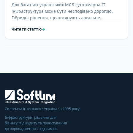
Для багатьох українських МСБ суто хмарна ІТ-
інфраструктура може бути несподівано дорогою.
Гібридні рішення, що поєднують локальне
обладнання з сервісами Azure, …
Читати статтю
→
Системна інтеграція · Україна · з 1995 року
Інфраструктурні рішення для
бізнесу: від аудиту та проєктування
до впровадження і підтримки.