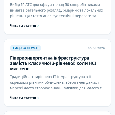
Вибір IP АТС для офісу з понад 50 співробітниками
вимагає ретельного розгляду хмарних та локальних
рішень. Ця стаття аналізує технічні переваги та
недоліки …
Читати статтю
→
05.06.2026
Мережі та Wi‑Fi
Гіперконвергентна інфраструктура
замість класичної 3-рівневої: коли HCI
має сенс
Традиційна трирівнева ІТ-інфраструктура з її
окремими рівнями обчислень, зберігання даних і
мережі часто створює значні виклики для малого та
середнього …
Читати статтю
→