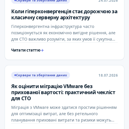
24.07.2026
Сервери та зберігання даних
Коли гіперконвергенція стає дорожчою за
класичну серверну архітектуру
Гіперконвергентна інфраструктура часто
позиціонується як економічно вигідне рішення, але
для CTO важливо розуміти, за яких умов її сукупна
вартість володіння …
Читати статтю
→
18.07.2026
Сервери та зберігання даних
Як оцінити міграцію VMware без
прихованої вартості: практичний чекліст
для CTO
Міграція з VMware може здатися простим рішенням
для оптимізації витрат, але без ретельного
планування приховані витрати та ризики можуть
значно перевищити …