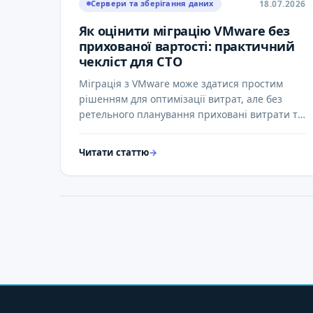
18.07.2026
Сервери та зберігання даних
Як оцінити міграцію VMware без
прихованої вартості: практичний
чекліст для CTO
Міграція з VMware може здатися простим
рішенням для оптимізації витрат, але без
ретельного планування приховані витрати та
ризики можуть значно перевищити …
Читати статтю
→