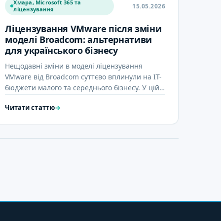
Хмара, Microsoft 365 та
15.05.2026
ліцензування
Ліцензування VMware після зміни
моделі Broadcom: альтернативи
для українського бізнесу
Нещодавні зміни в моделі ліцензування
VMware від Broadcom суттєво вплинули на IT-
бюджети малого та середнього бізнесу. У цій
статті досліджуємо наслідки цих …
Читати статтю
→