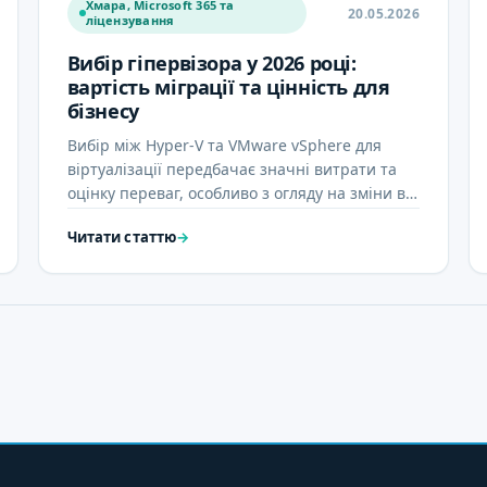
Хмара, Microsoft 365 та
20.05.2026
ліцензування
Вибір гіпервізора у 2026 році:
вартість міграції та цінність для
бізнесу
Вибір між Hyper-V та VMware vSphere для
віртуалізації передбачає значні витрати та
оцінку переваг, особливо з огляду на зміни в
моделях ліцензування. У статті …
Читати статтю
→