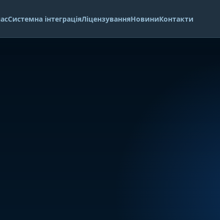
нас
Системна інтеграція
Ліцензування
Новини
Контакти