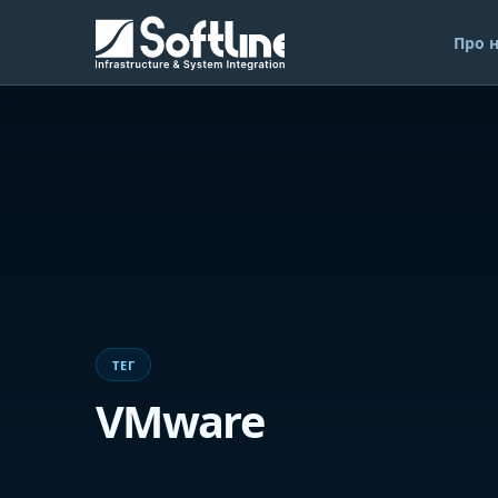
Про 
ТЕГ
VMware